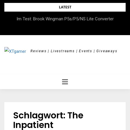
Skip
LATEST
to
DOK.fest München 2026 – Empowered, HerStory, Beyond
Im Test: Brook Wingman P5s/P5/NS Lite Converter
content
Borders
Reviews | Livestreams | Events | Giveaways
Schlagwort:
The
Inpatient