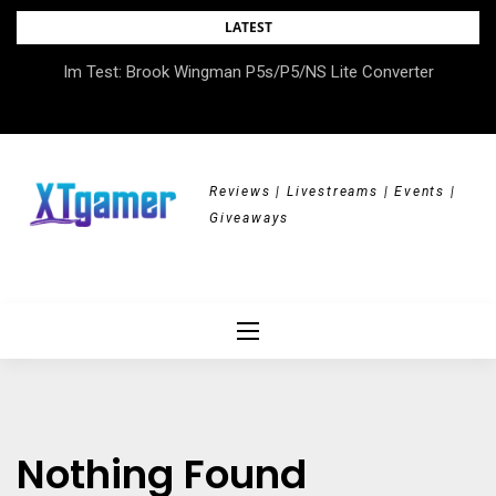
Skip
LATEST
to
Im Test: Brook Wingman P5s/P5/NS Lite Converter
content
Reviews | Livestreams | Events |
Giveaways
Nothing Found