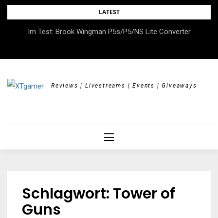
Skip
LATEST
to
DOK.fest München 2026 – Empowered, HerStory, Beyond
Im Test: Brook Wingman P5s/P5/NS Lite Converter
content
Borders
Reviews | Livestreams | Events | Giveaways
Schlagwort:
Tower of
Guns