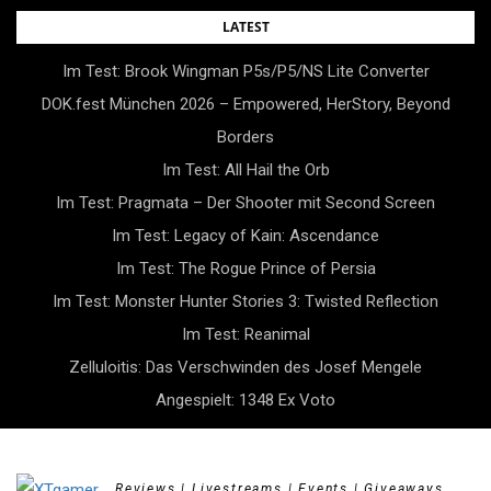
Skip
LATEST
to
Im Test: Brook Wingman P5s/P5/NS Lite Converter
content
DOK.fest München 2026 – Empowered, HerStory, Beyond
Borders
Im Test: All Hail the Orb
Im Test: Pragmata – Der Shooter mit Second Screen
Im Test: Legacy of Kain: Ascendance
Im Test: The Rogue Prince of Persia
Im Test: Monster Hunter Stories 3: Twisted Reflection
Im Test: Reanimal
Zelluloitis: Das Verschwinden des Josef Mengele
Angespielt: 1348 Ex Voto
Reviews | Livestreams | Events | Giveaways