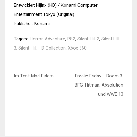
Entwickler: Hijinx (HD) / Konami Computer
Entertainment Tokyo (Original)
Publisher: Konami
Tagged
Horror-Adventure
,
PS2
,
Silent Hill 2
,
Silent Hill
3
,
Silent Hill: HD Collection
,
Xbox 360
Beitragsnavigation
Im Test: Mad Riders
Freaky Friday – Doom 3:
BFG, Hitman: Absolution
und WWE 13