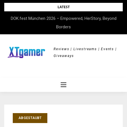
Skip
LATEST
to
DOK.fest München 2026 – Empowered, HerStory, Beyond
content
Borders
Reviews | Livestreams | Events |
Giveaways
ABGESTAUBT