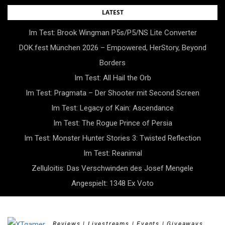
Skip
LATEST
to
Im Test: Brook Wingman P5s/P5/NS Lite Converter
content
DOK.fest München 2026 – Empowered, HerStory, Beyond
Borders
Im Test: All Hail the Orb
Im Test: Pragmata – Der Shooter mit Second Screen
Im Test: Legacy of Kain: Ascendance
Im Test: The Rogue Prince of Persia
Im Test: Monster Hunter Stories 3: Twisted Reflection
Im Test: Reanimal
Zelluloitis: Das Verschwinden des Josef Mengele
Angespielt: 1348 Ex Voto
Reviews | Livestreams | Events | Giveaways