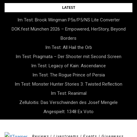
Skip
LATEST
to
Im Test: Brook Wingman P5s/P5/NS Lite Converter
content
DOK.fest München 2026 – Empowered, HerStory, Beyond
Borders
Im Test: All Hail the Orb
Im Test: Pragmata – Der Shooter mit Second Screen
Im Test: Legacy of Kain: Ascendance
Im Test: The Rogue Prince of Persia
Im Test: Monster Hunter Stories 3: Twisted Reflection
Im Test: Reanimal
Zelluloitis: Das Verschwinden des Josef Mengele
Angespielt: 1348 Ex Voto
Reviews | Livestreams | Events | Giveaways