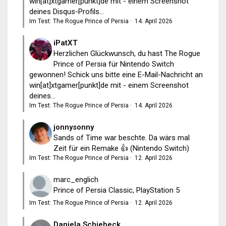
win[at]xtgamer[punkt]de mit - einem Screenshot
deines Disqus-Profils...
Im Test: The Rogue Prince of Persia
·
14. April 2026
iPatXT
Herzlichen Glückwunsch, du hast The Rogue
Prince of Persia für Nintendo Switch
gewonnen! Schick uns bitte eine E-Mail-Nachricht an
win[at]xtgamer[punkt]de mit - einem Screenshot
deines...
Im Test: The Rogue Prince of Persia
·
14. April 2026
jonnysonny
Sands of Time war beschte. Da wärs mal
Zeit für ein Remake 👍 (Nintendo Switch)
Im Test: The Rogue Prince of Persia
·
12. April 2026
marc_englich
Prince of Persia Classic, PlayStation 5
Im Test: The Rogue Prince of Persia
·
12. April 2026
Daniela Schiebeck