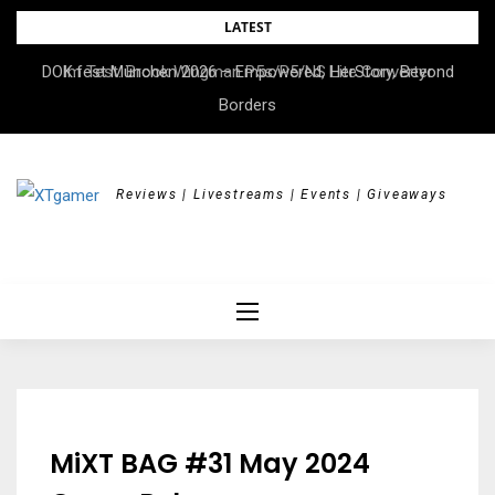
Skip
LATEST
to
DOK.fest München 2026 – Empowered, HerStory, Beyond
Im Test: Brook Wingman P5s/P5/NS Lite Converter
content
Borders
Reviews | Livestreams | Events | Giveaways
MiXT BAG #31 May 2024