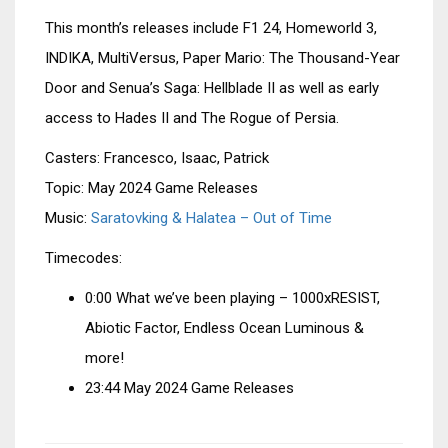
EMBED
This month’s releases include F1 24, Homeworld 3,
INDIKA, MultiVersus, Paper Mario: The Thousand-Year
Door and Senua’s Saga: Hellblade II as well as early
access to Hades II and The Rogue of Persia.
Casters: Francesco, Isaac, Patrick
Topic: May 2024 Game Releases
Music:
Saratovking & Halatea – Out of Time
Timecodes:
0:00 What we’ve been playing – 1000xRESIST,
Abiotic Factor, Endless Ocean Luminous &
more!
23:44 May 2024 Game Releases