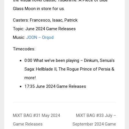
the visual novel classic Tsukihime: A Piece of Blue
Glass Moon in store for us.
Casters: Francesco, Isaac, Patrick
Topic: June 2024 Game Releases
Music:
JOON – Orqod
Timecodes:
0:00 What we’ve been playing – Dinkum, Senua’s
Saga: Hellblade II, The Rogue Prince of Persia &
more!
17:35 June 2024 Game Releases
Beitragsnavigation
MiXT BAG #31 May 2024
MiXT BAG #33 July –
Game Releases
September 2024 Game