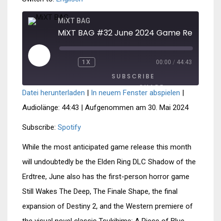
MiXT BAG
MiXT BAG #32 June 2024 Game Releases
PLAY
1X
00:00
/
44:43
REWIND
FAST
EPISODE
10
FORWARD
SUBSCRIBE
SECONDS
30
SECONDS
SHARE
Datei herunterladen
|
In neuem Fenster abspielen
|
SHARE
Spotify
Audiolänge: 44:43
|
Aufgenommen am 30. Mai 2024
RSS FEED
LINK
Subscribe:
Spotify
EMBED
While the most anticipated game release this month
will undoubtedly be the Elden Ring DLC Shadow of the
Erdtree, June also has the first-person horror game
Still Wakes The Deep, The Finale Shape, the final
expansion of Destiny 2, and the Western premiere of