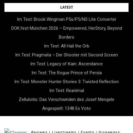
Skip
LATEST
to
Im Test: Brook Wingman P5s/P5/NS Lite Converter
content
DOK.fest München 2026 – Empowered, HerStory, Beyond
Borders
Im Test: All Hail the Orb
Im Test: Pragmata – Der Shooter mit Second Screen
Im Test: Legacy of Kain: Ascendance
Im Test: The Rogue Prince of Persia
Im Test: Monster Hunter Stories 3: Twisted Reflection
Im Test: Reanimal
Zelluloitis: Das Verschwinden des Josef Mengele
Angespielt: 1348 Ex Voto
Reviews | Livestreams | Events | Giveaways