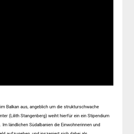
h im Balkan aus, angeblich um die strukturschwache
ter (Lilith Stangenberg) weiht hierfür ein ein Stipendium
n. Im ländlichen Südalbanien die Einwohnerinnen und
ld aufzugeben, und inszeniert sich dabei als