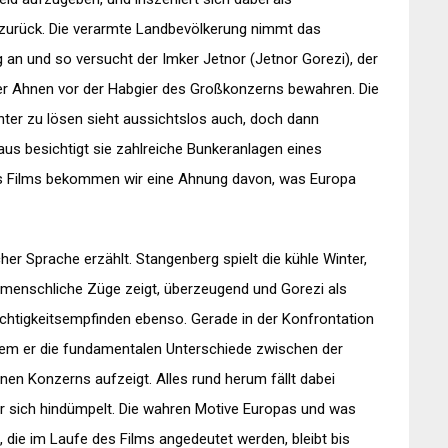
s zurück. Die verarmte Landbevölkerung nimmt das
an und so versucht der Imker Jetnor (Jetnor Gorezi), der
er Ahnen vor der Habgier des Großkonzerns bewahren. Die
ter zu lösen sieht aussichtslos auch, doch dann
naus besichtigt sie zahlreiche Bunkeranlagen eines
des Films bekommen wir eine Ahnung davon, was Europa
her Sprache erzählt. Stangenberg spielt die kühle Winter,
ie menschliche Züge zeigt, überzeugend und Gorezi als
rechtigkeitsempfinden ebenso. Gerade in der Konfrontation
dem er die fundamentalen Unterschiede zwischen der
benen Konzerns aufzeigt. Alles rund herum fällt dabei
or sich hindümpelt. Die wahren Motive Europas und was
die im Laufe des Films angedeutet werden, bleibt bis