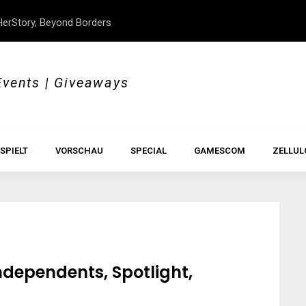
erStory, Beyond Borders
Im Test: All Hail the Orb
Events | Giveaways
SPIELT
VORSCHAU
SPECIAL
GAMESCOM
ZELLUL
ndependents, Spotlight,