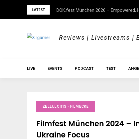
Skip
LATEST
DOK.fest München 2026 – Empowered, H
to
content
Reviews | Livestreams | 
LIVE
EVENTS
PODCAST
TEST
ANGE
ZELLULOITIS - FILMECKE
Filmfest München 2024 – I
Ukraine Focus