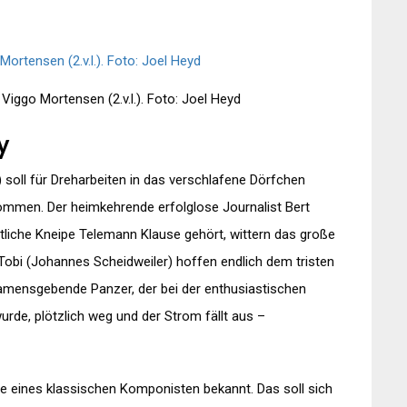
 Viggo Mortensen (2.v.l.). Foto: Joel Heyd
y
soll für Dreharbeiten in das verschlafene Dörfchen
kommen. Der heimkehrende erfolglose Journalist Bert
rtliche Kneipe Telemann Klause gehört, wittern das große
obi (Johannes Scheidweiler) hoffen endlich dem tristen
amensgebende Panzer, der bei der enthusiastischen
rde, plötzlich weg und der Strom fällt aus –
te eines klassischen Komponisten bekannt. Das soll sich