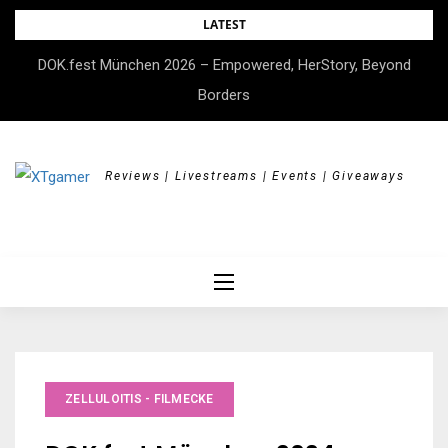
Skip
LATEST
to
DOK.fest München 2026 – Empowered, HerStory, Beyond
content
Borders
Reviews | Livestreams | Events | Giveaways
ZELLULOITIS - FILMECKE