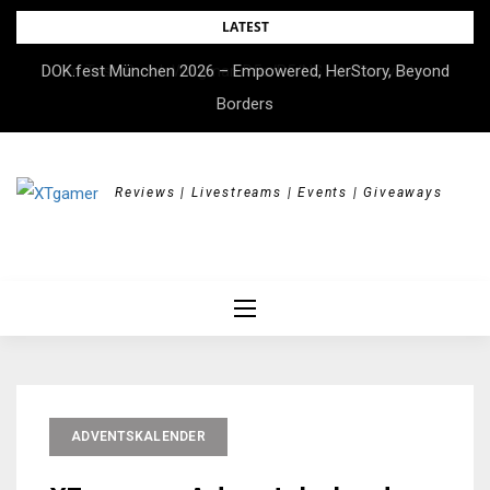
Skip
LATEST
to
DOK.fest München 2026 – Empowered, HerStory, Beyond
Im Test: Brook Wingman P5s/P5/NS Lite Converter
content
Borders
Reviews | Livestreams | Events | Giveaways
ADVENTSKALENDER