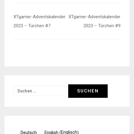
Beitragsnavigation
XTgamer-Adventskalender
XTgamer-Adventskalender
2023 – Türchen #7
2023 – Türchen #9
Suchen
nach:
Englisch
Deutsch
English
(
)