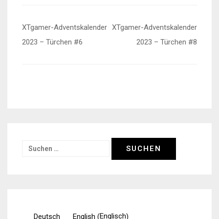
Beitragsnavigation
XTgamer-Adventskalender
XTgamer-Adventskalender
2023 – Türchen #6
2023 – Türchen #8
Suchen
nach:
Englisch
Deutsch
English
(
)