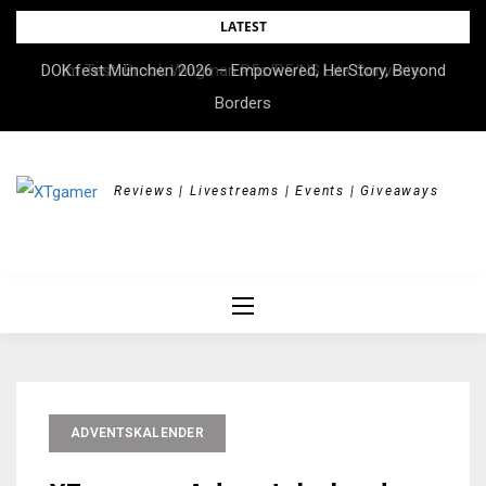
Skip
LATEST
to
DOK.fest München 2026 – Empowered, HerStory, Beyond
Im Test: Brook Wingman P5s/P5/NS Lite Converter
content
Borders
Reviews | Livestreams | Events | Giveaways
ADVENTSKALENDER