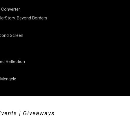
 Converter
erStory, Beyond Borders
econd Screen
ed Reflection
f Mengele
Events | Giveaways