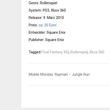
Genre: Rollenspiel
System: PS3, Xbox 360
Release: 9. März 2010
Preis:
ca. 20 Euro
Entwickler: Square Enix
Publisher: Square Enix
Tagged
Final Fantasy XIII
,
Rollenspiel
,
Xbox 360
Beitragsnavigation
Mobile Monday: Rayman – Jungle Run