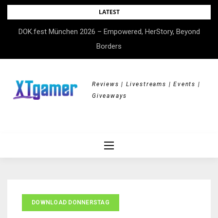
Skip
LATEST
to
DOK.fest München 2026 – Empowered, HerStory, Beyond
content
Borders
Reviews | Livestreams | Events |
Giveaways
DOWNLOAD DONNERSTAG