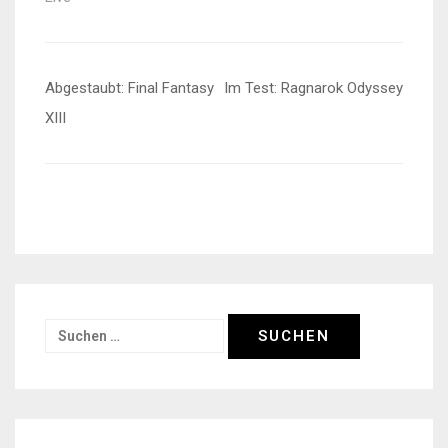
Beitragsnavigation
Abgestaubt: Final Fantasy
Im Test: Ragnarok Odyssey
XIII
Suchen
nach: