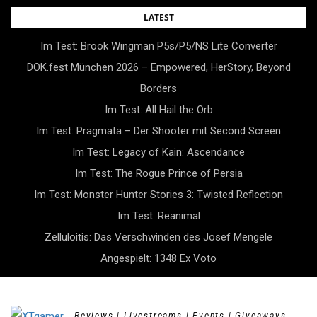
Skip
LATEST
to
Im Test: Brook Wingman P5s/P5/NS Lite Converter
content
DOK.fest München 2026 – Empowered, HerStory, Beyond
Borders
Im Test: All Hail the Orb
Im Test: Pragmata – Der Shooter mit Second Screen
Im Test: Legacy of Kain: Ascendance
Im Test: The Rogue Prince of Persia
Im Test: Monster Hunter Stories 3: Twisted Reflection
Im Test: Reanimal
Zelluloitis: Das Verschwinden des Josef Mengele
Angespielt: 1348 Ex Voto
Reviews | Livestreams | Events | Giveaways