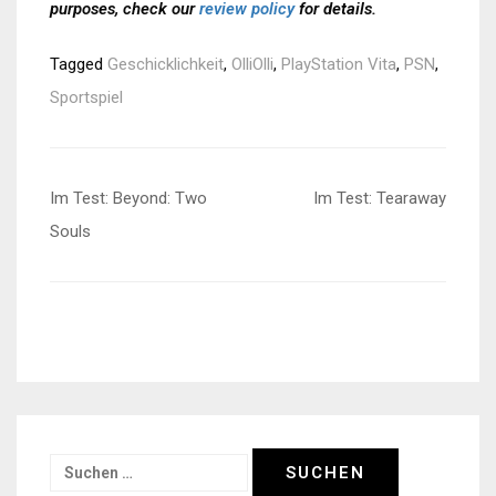
purposes, check our
review policy
for details.
Tagged
Geschicklichkeit
,
OlliOlli
,
PlayStation Vita
,
PSN
,
Sportspiel
Beitragsnavigation
Im Test: Beyond: Two
Im Test: Tearaway
Souls
Suchen