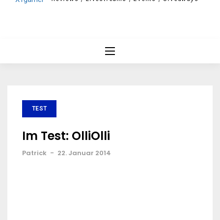
TEST
Im Test: OlliOlli
Patrick
-
22. Januar 2014