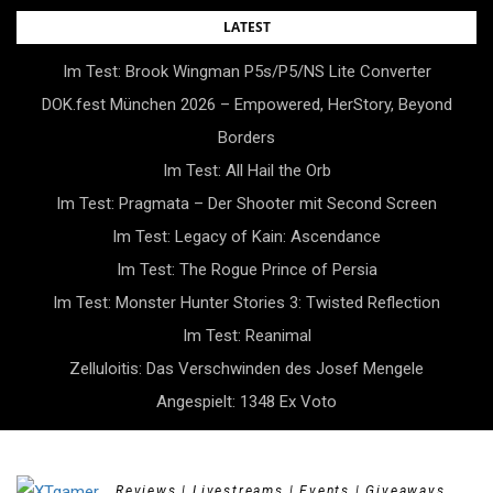
Skip
LATEST
to
Im Test: Brook Wingman P5s/P5/NS Lite Converter
content
DOK.fest München 2026 – Empowered, HerStory, Beyond
Borders
Im Test: All Hail the Orb
Im Test: Pragmata – Der Shooter mit Second Screen
Im Test: Legacy of Kain: Ascendance
Im Test: The Rogue Prince of Persia
Im Test: Monster Hunter Stories 3: Twisted Reflection
Im Test: Reanimal
Zelluloitis: Das Verschwinden des Josef Mengele
Angespielt: 1348 Ex Voto
Reviews | Livestreams | Events | Giveaways