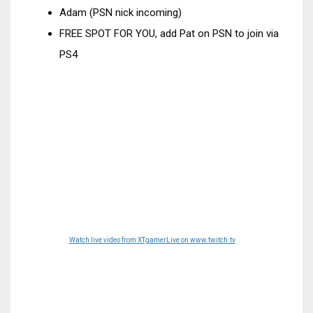
Adam (PSN nick incoming)
FREE SPOT FOR YOU, add Pat on PSN to join via
PS4
Watch live video from XTgamerLive on www.twitch.tv