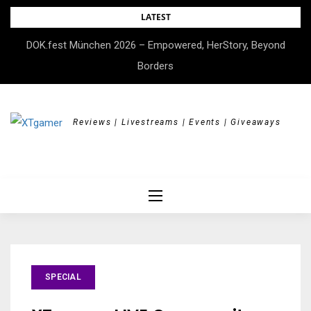
Skip
LATEST
to
DOK.fest München 2026 – Empowered, HerStory, Beyond
content
Borders
Reviews | Livestreams | Events | Giveaways
SPECIAL