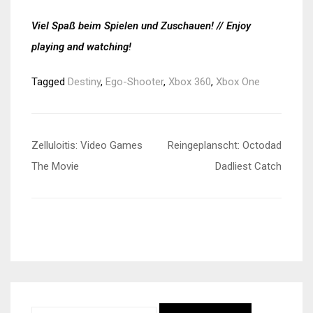
Viel Spaß beim Spielen und Zuschauen! // Enjoy
playing and watching!
Tagged
Destiny
,
Ego-Shooter
,
Xbox 360
,
Xbox One
Beitragsnavigation
Zelluloitis: Video Games
Reingeplanscht: Octodad
The Movie
Dadliest Catch