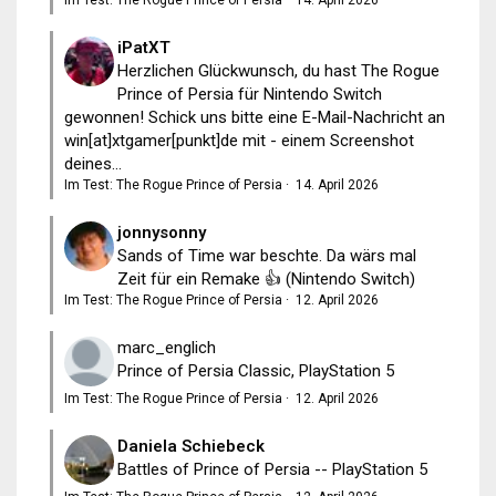
Im Test: The Rogue Prince of Persia
·
14. April 2026
iPatXT
Herzlichen Glückwunsch, du hast The Rogue
Prince of Persia für Nintendo Switch
gewonnen! Schick uns bitte eine E-Mail-Nachricht an
win[at]xtgamer[punkt]de mit - einem Screenshot
deines...
Im Test: The Rogue Prince of Persia
·
14. April 2026
jonnysonny
Sands of Time war beschte. Da wärs mal
Zeit für ein Remake 👍 (Nintendo Switch)
Im Test: The Rogue Prince of Persia
·
12. April 2026
marc_englich
Prince of Persia Classic, PlayStation 5
Im Test: The Rogue Prince of Persia
·
12. April 2026
Daniela Schiebeck
Battles of Prince of Persia -- PlayStation 5