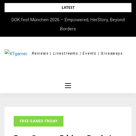
Skip
LATEST
to
DOK.fest München 2026 – Empowered, HerStory, Beyond
content
Borders
Reviews | Livestreams | Events | Giveaways
FREE GAMES FRIDAY