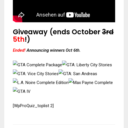
Giveaway (ends October
3rd
5th
!)
Ended!
Announcing winners Oct 6th.
[WpProQuiz_toplist 2]