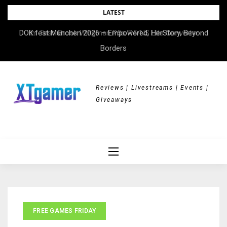
Skip
LATEST
to
DOK.fest München 2026 – Empowered, HerStory, Beyond
Im Test: Brook Wingman P5s/P5/NS Lite Converter
content
Borders
Reviews | Livestreams | Events |
Giveaways
FREE GAMES FRIDAY