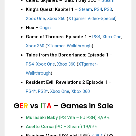
Cities: Skylines – Match Day DLC
–
Steam
King’s Quest: Kapitel 1
–
Steam
,
PS4
,
PS3
,
Xbox One
,
Xbox 360
(
XTgamer Video-Special
)
Nox
–
Origin
Game of Thrones: Episode 1
–
PS4
,
Xbox One
,
Xbox 360
(
XTgamer-Walkthrough
)
Tales from the Borderlands: Episode 1
–
PS4
,
Xbox One
,
Xbox 360
(
XTgamer-
Walkthrough
)
Resident Evil: Revelations 2 Episode 1
–
PS4*
,
PS3*
,
Xbox One
,
Xbox 360
G
E
R
vs
I
T
A
– Games in Sale
Murasaki Baby
(PS Vita – EU PSN)
4,99 €
Asetto Corsa
(PC – Steam)
19,99 €
Rainbow Moon
(PS4 – EU PSN)
7,99 €
(PS3: