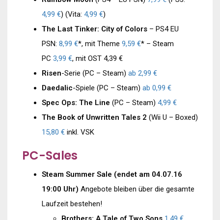
4,99 €
) (Vita:
4,99 €
)
The Last Tinker: City of Colors
– PS4 EU
PSN:
8,99 €
*, mit Theme
9,59 €
* – Steam
PC
3,99 €
, mit OST 4,39 €
Risen
-Serie (PC – Steam)
ab 2,99 €
Daedalic
-Spiele (PC – Steam)
ab 0,99 €
Spec Ops: The Line
(PC – Steam)
4,99 €
The Book of Unwritten Tales 2
(Wii U – Boxed)
15,80 €
inkl. VSK
PC-Sales
Steam Summer Sale (endet am 04.07.16
19:00 Uhr)
Angebote bleiben über die gesamte
Laufzeit bestehen!
Brothers: A Tale of Two Sons
1,49 €