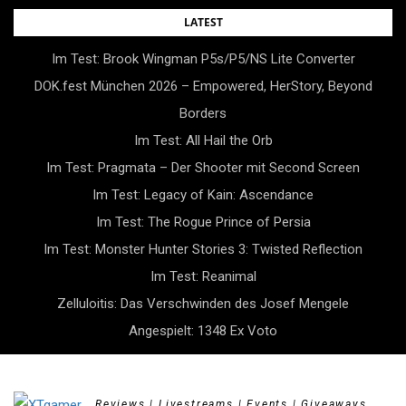
Skip
LATEST
to
Im Test: Brook Wingman P5s/P5/NS Lite Converter
content
DOK.fest München 2026 – Empowered, HerStory, Beyond
Borders
Im Test: All Hail the Orb
Im Test: Pragmata – Der Shooter mit Second Screen
Im Test: Legacy of Kain: Ascendance
Im Test: The Rogue Prince of Persia
Im Test: Monster Hunter Stories 3: Twisted Reflection
Im Test: Reanimal
Zelluloitis: Das Verschwinden des Josef Mengele
Angespielt: 1348 Ex Voto
Reviews | Livestreams | Events | Giveaways