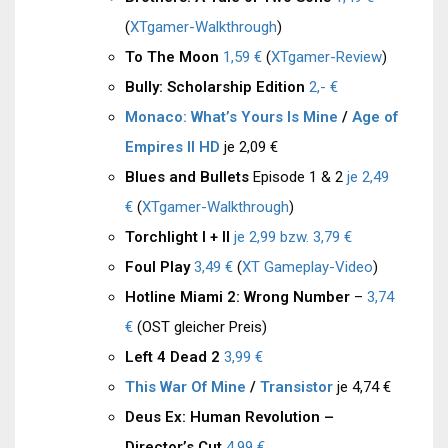
(
XTgamer-Walkthrough
)
To The Moon
1,59 €
(
XTgamer-Review
)
Bully: Scholarship Edition
2,- €
Monaco: What’s Yours Is Mine
/
Age of
Empires II HD
je 2,09 €
Blues and Bullets
Episode 1 & 2
je 2,49
€
(
XTgamer-Walkthrough
)
Torchlight I + II
je 2,99 bzw. 3,79 €
Foul Play
3,49 €
(
XT Gameplay-Video
)
Hotline Miami 2: Wrong Number
–
3,74
€
(OST gleicher Preis)
Left 4 Dead 2
3,99 €
This War Of Mine
/
Transistor
je 4,74 €
Deus Ex: Human Revolution –
Director’s Cut
4,99 €