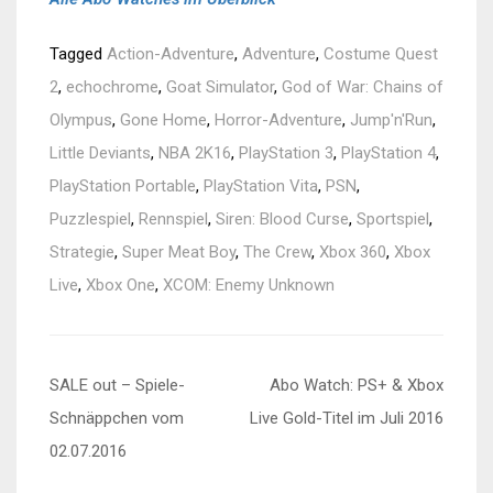
Tagged
Action-Adventure
,
Adventure
,
Costume Quest
2
,
echochrome
,
Goat Simulator
,
God of War: Chains of
Olympus
,
Gone Home
,
Horror-Adventure
,
Jump'n'Run
,
Little Deviants
,
NBA 2K16
,
PlayStation 3
,
PlayStation 4
,
PlayStation Portable
,
PlayStation Vita
,
PSN
,
Puzzlespiel
,
Rennspiel
,
Siren: Blood Curse
,
Sportspiel
,
Strategie
,
Super Meat Boy
,
The Crew
,
Xbox 360
,
Xbox
Live
,
Xbox One
,
XCOM: Enemy Unknown
Beitragsnavigation
SALE out – Spiele-
Abo Watch: PS+ & Xbox
Schnäppchen vom
Live Gold-Titel im Juli 2016
02.07.2016