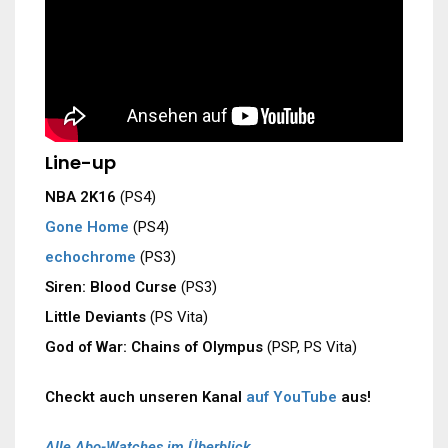
Line-up
NBA 2K16
(PS4)
Gone Home
(PS4)
echochrome
(PS3)
Siren: Blood Curse
(PS3)
Little Deviants
(PS Vita)
God of War: Chains of Olympus
(PSP, PS Vita)
Checkt auch unseren Kanal
auf YouTube
aus!
Alle Abo-Watches im Überblick