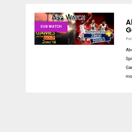
A
SUB WATCH
G
Pa
Abo
Spi
Ga
mon