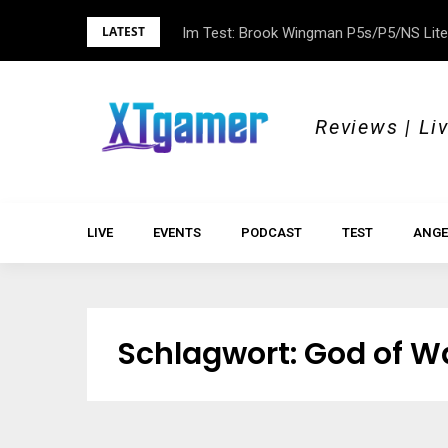
Skip
LATEST
Im Test: Brook Wingman P5s/P5/NS Lite
DOK.fest München 2026 – Empowered, H
to
content
Reviews | Li
LIVE
EVENTS
PODCAST
TEST
ANGE
Schlagwort:
God of W