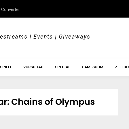
 Converter
erStory, Beyond Borders
Im Test: All Hail the Orb
vestreams | Events | Giveaways
SPIELT
VORSCHAU
SPECIAL
GAMESCOM
ZELLUL
ar: Chains of Olympus