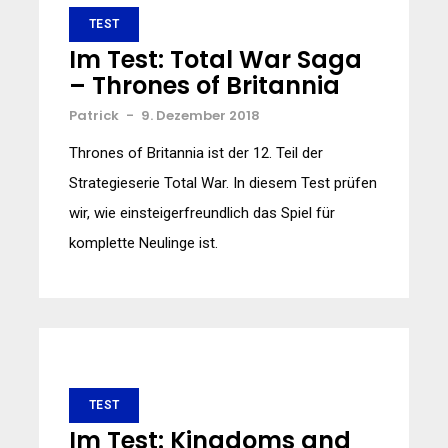
TEST
Im Test: Total War Saga
– Thrones of Britannia
Patrick
-
9. Dezember 2018
Thrones of Britannia ist der 12. Teil der
Strategieserie Total War. In diesem Test prüfen
wir, wie einsteigerfreundlich das Spiel für
komplette Neulinge ist.
TEST
Im Test: Kingdoms and