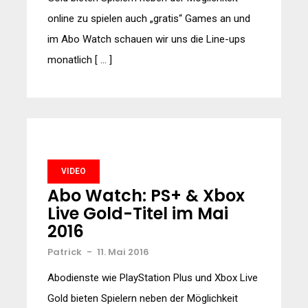
online zu spielen auch „gratis“ Games an und
im Abo Watch schauen wir uns die Line-ups
monatlich [ … ]
VIDEO
Abo Watch: PS+ & Xbox
Live Gold-Titel im Mai
2016
Patrick
-
11. Mai 2016
Abodienste wie PlayStation Plus und Xbox Live
Gold bieten Spielern neben der Möglichkeit