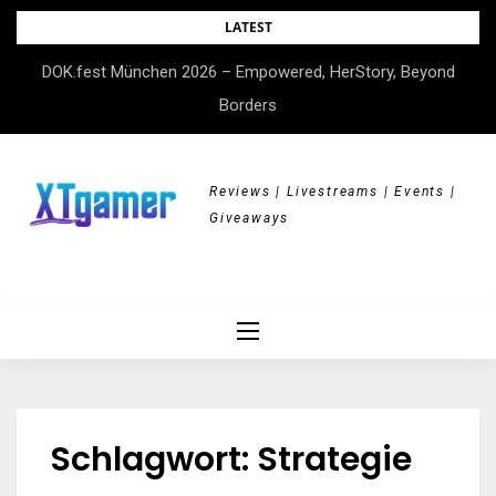
Skip
LATEST
to
DOK.fest München 2026 – Empowered, HerStory, Beyond
content
Borders
Reviews | Livestreams | Events |
Giveaways
Schlagwort:
Strategie