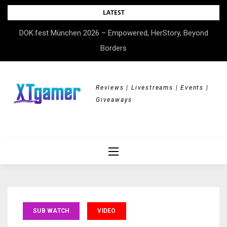
Skip
LATEST
to
DOK.fest München 2026 – Empowered, HerStory, Beyond
content
Borders
Reviews | Livestreams | Events |
Giveaways
SUB WATCH
VIDEO