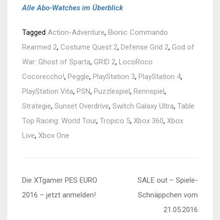
Alle Abo-Watches im Überblick
Tagged
Action-Adventure
,
Bionic Commando
Rearmed 2
,
Costume Quest 2
,
Defense Grid 2
,
God of
War: Ghost of Sparta
,
GRID 2
,
LocoRoco
Cocoreccho!
,
Peggle
,
PlayStation 3
,
PlayStation 4
,
PlayStation Vita
,
PSN
,
Puzzlespiel
,
Rennspiel
,
Strategie
,
Sunset Overdrive
,
Switch Galaxy Ultra
,
Table
Top Racing: World Tour
,
Tropico 5
,
Xbox 360
,
Xbox
Live
,
Xbox One
Beitragsnavigation
Die XTgamer PES EURO
SALE out – Spiele-
2016 – jetzt anmelden!
Schnäppchen vom
21.05.2016