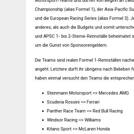
Motorsport-Teams und dürfen von Beginn an zwisc
Championship (alias Formel 1), der Asia-Pacific Su
und die European Racing Series (alias Formel 3). J
anderes, als auch die Budgets und somit untersch
und APSC 1- bis 2-Sterne-Rennställe beheimatet s
um die Gunst von Sponsorengeldern.
Die Teams sind realen Formel 1-Rennställen nach
angeht. Letztere dürft ihr übrigens nach Belieben 
haben einmal versucht den Teams die entsprechen
Steinmann Motorsport => Mercedes AMG
Scuderia Rossini => Ferrari
Panther Race Team => Red Bull Racing
Windsor Racing => Williams
Kitano Sport => McLaren Honda