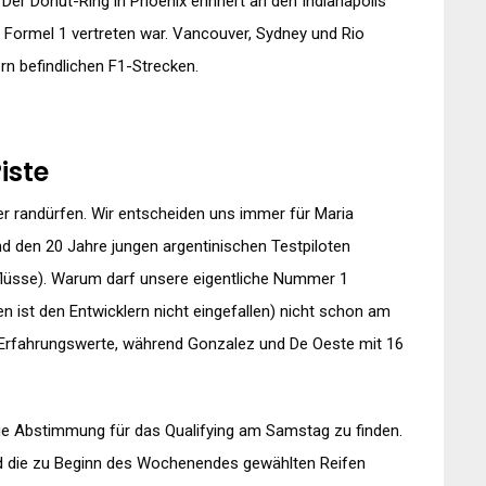
Der Donut-Ring in Phoenix erinnert an den Indianapolis
 Formel 1 vertreten war. Vancouver, Sydney und Rio
rn befindlichen F1-Strecken.
iste
er randürfen. Wir entscheiden uns immer für Maria
 den 20 Jahre jungen argentinischen Testpiloten
nflüsse). Warum darf unsere eigentliche Nummer 1
ist den Entwicklern nicht eingefallen) nicht schon am
14 Erfahrungswerte, während Gonzalez und De Oeste mit 16
htige Abstimmung für das Qualifying am Samstag zu finden.
und die zu Beginn des Wochenendes gewählten Reifen