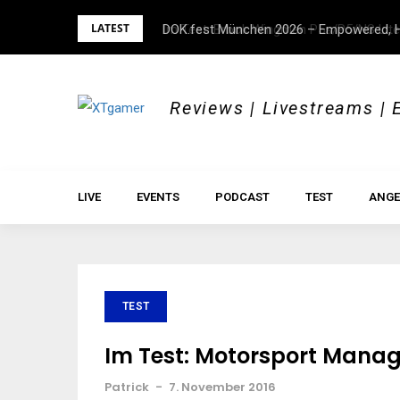
Skip
LATEST
DOK.fest München 2026 – Empowered, H
to
content
Reviews | Livestreams | 
LIVE
EVENTS
PODCAST
TEST
ANGE
TEST
Im Test: Motorsport Manag
Patrick
-
7. November 2016