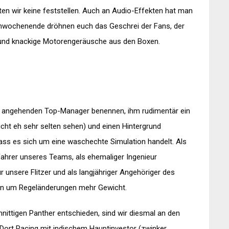
en wir keine feststellen. Auch an Audio-Effekten hat man
ennwochenende dröhnen euch das Geschrei der Fans, der
 und knackige Motorengeräusche aus den Boxen.
n angehenden Top-Manager benennen, ihm rudimentär ein
icht eh sehr selten sehen) und einen Hintergrund
ass es sich um eine waschechte Simulation handelt. Als
Fahrer unseres Teams, als ehemaliger Ingenieur
r unsere Flitzer und als langjähriger Angehöriger des
n um Regeländerungen mehr Gewicht.
hnittigen Panther entschieden, sind wir diesmal an den
t Racing mit indischem Hauptinvestor (zwinker,