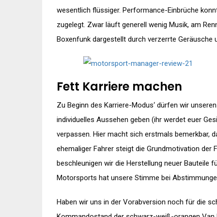
wesentlich flüssiger. Performance-Einbrüche konnt
zugelegt. Zwar läuft generell wenig Musik, am R
Boxenfunk dargestellt durch verzerrte Geräusche
Fett Karriere machen
Zu Beginn des Karriere-Modus‘ dürfen wir unsere
individuelles Aussehen geben (ihr werdet euer Ges
verpassen. Hier macht sich erstmals bemerkbar, d
ehemaliger Fahrer steigt die Grundmotivation der 
beschleunigen wir die Herstellung neuer Bauteile fü
Motorsports hat unsere Stimme bei Abstimmunge
Haben wir uns in der Vorabversion noch für die sc
Kommandostand der schwarz-weiß-orangen Van Dor