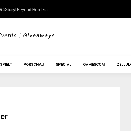
erStory, Beyond Borders
Im Test: All Hail the Orb
Events | Giveaways
SPIELT
VORSCHAU
SPECIAL
GAMESCOM
ZELLUL
er