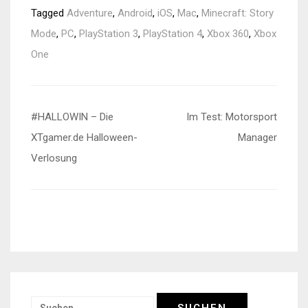
Tagged
Adventure
,
Android
,
iOS
,
Mac
,
Minecraft: Story
Mode
,
PC
,
PlayStation 3
,
PlayStation 4
,
Xbox 360
,
Xbox
One
Beitragsnavigation
#HALLOWIN – Die
Im Test: Motorsport
XTgamer.de Halloween-
Manager
Verlosung
Suchen