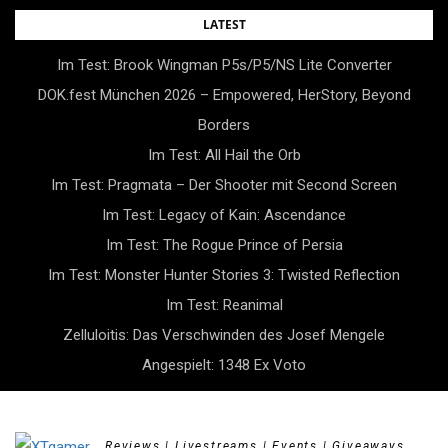
Skip
LATEST
to
Im Test: Brook Wingman P5s/P5/NS Lite Converter
content
DOK.fest München 2026 – Empowered, HerStory, Beyond
Borders
Im Test: All Hail the Orb
Im Test: Pragmata – Der Shooter mit Second Screen
Im Test: Legacy of Kain: Ascendance
Im Test: The Rogue Prince of Persia
Im Test: Monster Hunter Stories 3: Twisted Reflection
Im Test: Reanimal
Zelluloitis: Das Verschwinden des Josef Mengele
Angespielt: 1348 Ex Voto
Reviews | Livestreams | Events | Giveaways