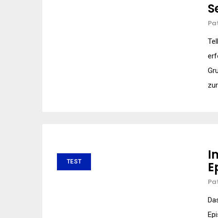
S
Pa
Tel
erf
Gru
zur
I
TEST
E
Pa
Das
Epi