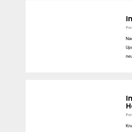
I
Pa
Nac
Upd
neu
I
H
Pa
Kn