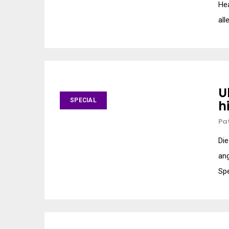
Hea
all
U
SPECIAL
h
Pa
Die
ang
Spe