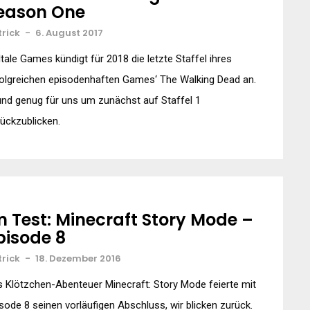
eason One
trick
-
6. August 2017
ltale Games kündigt für 2018 die letzte Staffel ihres
olgreichen episodenhaften Games‘ The Walking Dead an.
nd genug für uns um zunächst auf Staffel 1
ückzublicken.
m Test: Minecraft Story Mode –
pisode 8
trick
-
18. Dezember 2016
 Klötzchen-Abenteuer Minecraft: Story Mode feierte mit
sode 8 seinen vorläufigen Abschluss, wir blicken zurück.