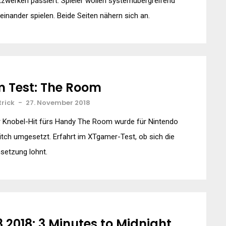
zwerken passiert. Spieler wollen systemübergreifend
einander spielen. Beide Seiten nähern sich an.
m Test: The Room
trick
-
27. November 2018
r Knobel-Hit fürs Handy The Room wurde für Nintendo
tch umgesetzt. Erfahrt im XTgamer-Test, ob sich die
setzung lohnt.
3 2018: 3 Minutes to Midnight