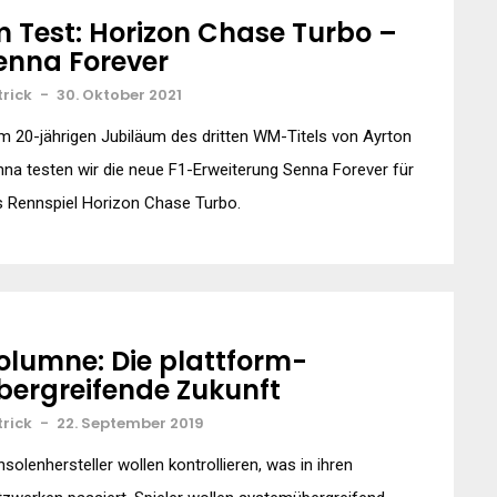
m Test: Horizon Chase Turbo –
enna Forever
trick
-
30. Oktober 2021
 20-jährigen Jubiläum des dritten WM-Titels von Ayrton
na testen wir die neue F1-Erweiterung Senna Forever für
 Rennspiel Horizon Chase Turbo.
olumne: Die plattform-
bergreifende Zukunft
trick
-
22. September 2019
solenhersteller wollen kontrollieren, was in ihren