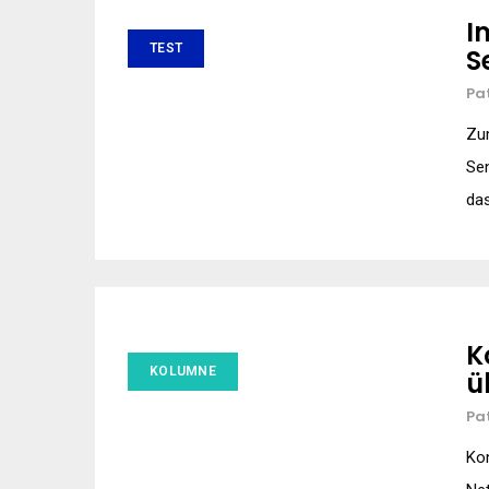
I
TEST
S
Pa
Zum
Sen
das
K
KOLUMNE
ü
Pa
Kon