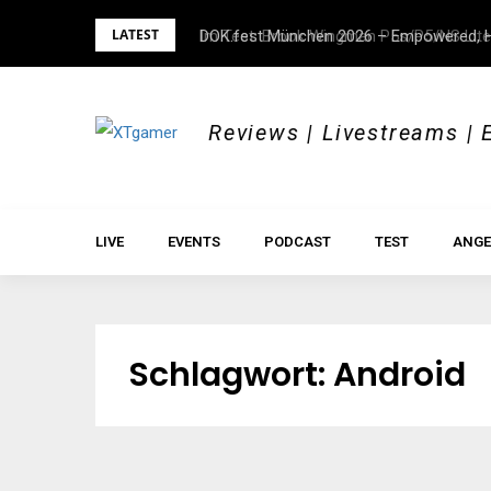
Skip
LATEST
DOK.fest München 2026 – Empowered, H
to
content
Reviews | Livestreams | 
LIVE
EVENTS
PODCAST
TEST
ANGE
Schlagwort:
Android