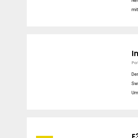
Net
mit
I
Pa
De
Swi
Um
E