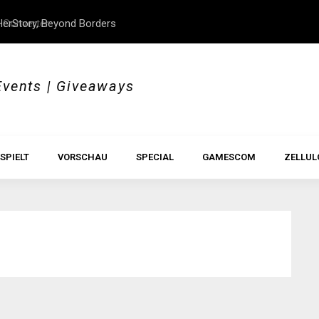
erStory, Beyond Borders
Im Test: All Hail the Orb
Events | Giveaways
SPIELT
VORSCHAU
SPECIAL
GAMESCOM
ZELLUL