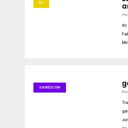
E3
a
Pa
Ihr
Fai
Min
g
GAMESCOM
Pa
Tra
ga
Ju