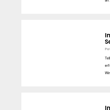
an.
I
S
Pa
Tel
erf
Wir
I