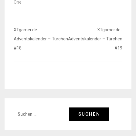
One
Beitragsnavigation
XTgamer.de-
XTgamer.de-
Adventskalender – Türchen
Adventskalender – Türchen
#18
#19
Suchen
nach: