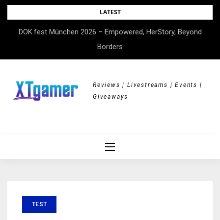
Skip
LATEST
to
DOK.fest München 2026 – Empowered, HerStory, Beyond
content
Borders
Reviews | Livestreams | Events |
Giveaways
TEST