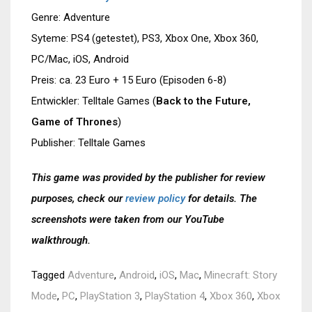
Genre: Adventure
Syteme: PS4 (getestet), PS3, Xbox One, Xbox 360,
PC/Mac, iOS, Android
Preis: ca. 23 Euro + 15 Euro (Episoden 6-8)
Entwickler: Telltale Games (
Back to the Future,
Game of Thrones
)
Publisher: Telltale Games
This game was provided by the publisher for review
purposes, check our
review policy
for details. The
screenshots were taken from our YouTube
walkthrough.
Tagged
Adventure
,
Android
,
iOS
,
Mac
,
Minecraft: Story
Mode
,
PC
,
PlayStation 3
,
PlayStation 4
,
Xbox 360
,
Xbox