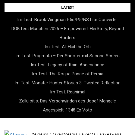
Skip
LATEST
to
Im Test: Brook Wingman P5s/P5/NS Lite Converter
content
DOK.fest München 2026 – Empowered, HerStory, Beyond
Borders
Im Test: All Hail the Orb
Im Test: Pragmata – Der Shooter mit Second Screen
Im Test: Legacy of Kain: Ascendance
Im Test: The Rogue Prince of Persia
Im Test: Monster Hunter Stories 3: Twisted Reflection
Im Test: Reanimal
Zelluloitis: Das Verschwinden des Josef Mengele
Angespielt: 1348 Ex Voto
Reviews | Livestreams | Events | Giveaways