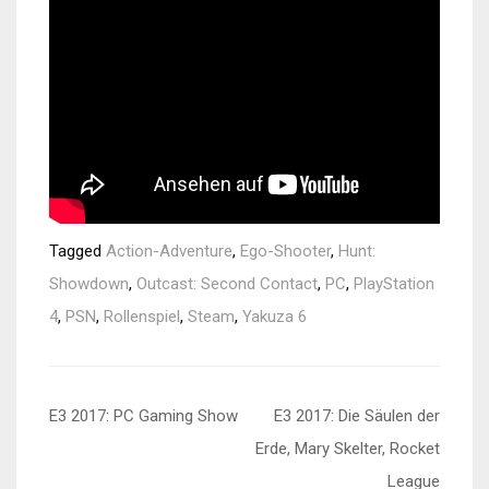
Tagged
Action-Adventure
,
Ego-Shooter
,
Hunt:
Showdown
,
Outcast: Second Contact
,
PC
,
PlayStation
4
,
PSN
,
Rollenspiel
,
Steam
,
Yakuza 6
Beitragsnavigation
E3 2017: PC Gaming Show
E3 2017: Die Säulen der
Erde, Mary Skelter, Rocket
League