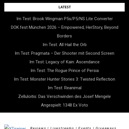
Skip
LATEST
to
Im Test: Brook Wingman P5s/P5/NS Lite Converter
content
DOK.fest München 2026 – Empowered, HerStory, Beyond
Borders
Im Test: All Hail the Orb
Im Test: Pragmata – Der Shooter mit Second Screen
Im Test: Legacy of Kain: Ascendance
Im Test: The Rogue Prince of Persia
Im Test: Monster Hunter Stories 3: Twisted Reflection
Im Test: Reanimal
Zelluloitis: Das Verschwinden des Josef Mengele
Angespielt: 1348 Ex Voto
Reviews | Livestreams | Events | Giveaways