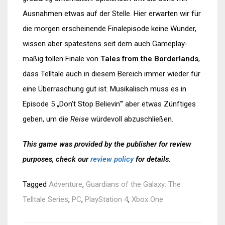
Ausnahmen etwas auf der Stelle. Hier erwarten wir für
die morgen erscheinende Finalepisode keine Wunder,
wissen aber spätestens seit dem auch Gameplay-
mäßig tollen Finale von
Tales from the Borderlands
,
dass Telltale auch in diesem Bereich immer wieder für
eine Überraschung gut ist. Musikalisch muss es in
Episode 5 „Don’t Stop Believin'“ aber etwas Zünftiges
geben, um die
Reise
würdevoll abzuschließen.
This game was provided by the publisher for review
purposes, check our
review policy
for details.
Tagged
Adventure
,
Guardians of the Galaxy: The
Telltale Series
,
PC
,
PlayStation 4
,
Xbox One