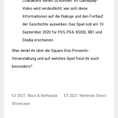
Charaktere sehen zu können. Im Gameplay-
Video wird verdeutlicht, wie sich diese
Informationen auf die Dialoge und den Fortlauf
der Geschichte auswirken. Das Spiel soll am 10.
September 2020 für PS5, PS4, XSX|S, XB1 und
Stadia erscheinen.
Was denkt ihr über die Square Enix Presents-
Veranstaltung und auf welches Spiel freut ihr euch
besonders?
Beitragsnavigation
E3 2021: Xbox & Bethesda
E3 2021: Nintendo Direct
Showcase