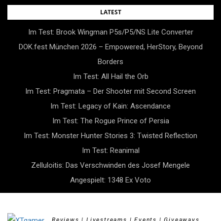
Skip
LATEST
to
Im Test: Brook Wingman P5s/P5/NS Lite Converter
content
DOK.fest München 2026 – Empowered, HerStory, Beyond
Borders
Im Test: All Hail the Orb
Im Test: Pragmata – Der Shooter mit Second Screen
Im Test: Legacy of Kain: Ascendance
Im Test: The Rogue Prince of Persia
Im Test: Monster Hunter Stories 3: Twisted Reflection
Im Test: Reanimal
Zelluloitis: Das Verschwinden des Josef Mengele
Angespielt: 1348 Ex Voto
Reviews | Livestreams | Events | Giveaways