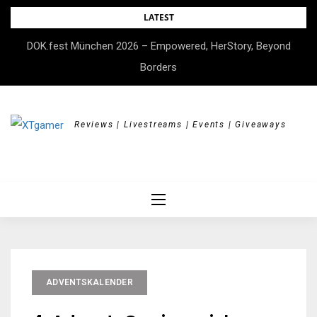
Skip
LATEST
to
DOK.fest München 2026 – Empowered, HerStory, Beyond
content
Borders
Reviews | Livestreams | Events | Giveaways
ADVENTSKALENDER