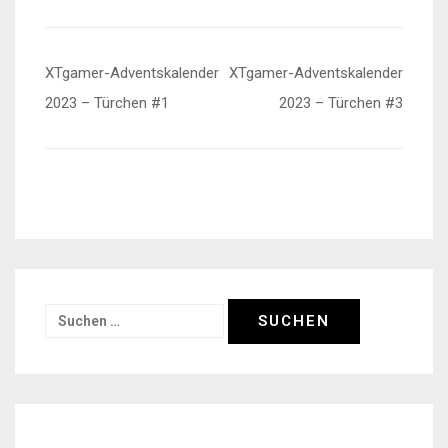
Beitragsnavigation
XTgamer-Adventskalender
XTgamer-Adventskalender
2023 – Türchen #1
2023 – Türchen #3
Suchen
nach: