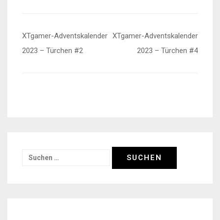
Beitragsnavigation
XTgamer-Adventskalender
XTgamer-Adventskalender
2023 – Türchen #2
2023 – Türchen #4
Suchen
nach: