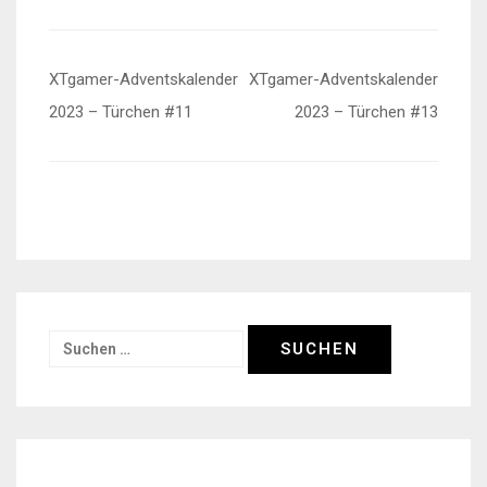
Beitragsnavigation
XTgamer-Adventskalender
XTgamer-Adventskalender
2023 – Türchen #11
2023 – Türchen #13
Suchen
nach: