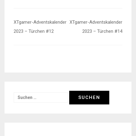
Beitragsnavigation
XTgamer-Adventskalender
XTgamer-Adventskalender
2023 – Türchen #12
2023 – Türchen #14
Suchen
nach: