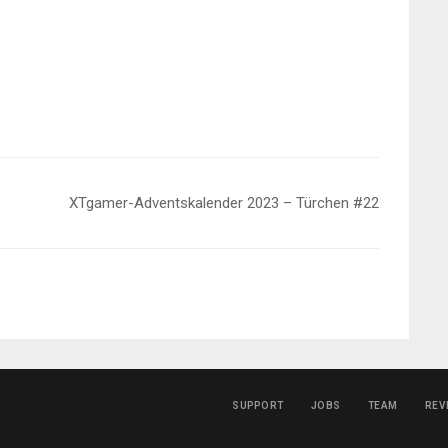
XTgamer-Adventskalender 2023 – Türchen #22
SUPPORT
JOBS
TEAM
REV