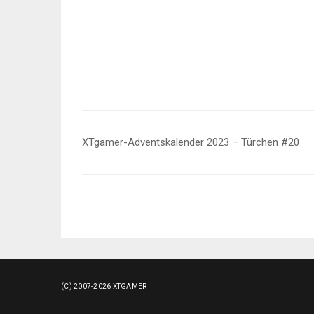
Beitragsnavigation
XTgamer-Adventskalender 2023 – Türchen #20
(C) 2007-2026 XTGAMER