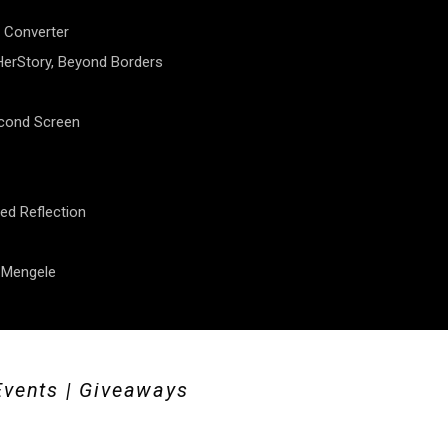
 Converter
erStory, Beyond Borders
econd Screen
ed Reflection
f Mengele
Events | Giveaways