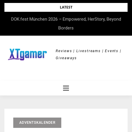
Skip
LATEST
to
DOK.fest München 2026 – Empowered, HerStory, Beyond
content
Borders
Reviews | Livestreams | Events |
Giveaways
ADVENTSKALENDER