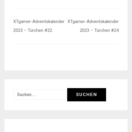
Beitragsnavigation
XTgamer-Adventskalender
XTgamer-Adventskalender
2023 – Türchen #22
2023 – Türchen #24
Suchen
nach: