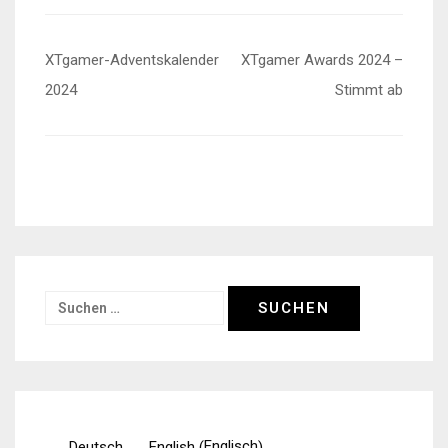
Beitragsnavigation
XTgamer-Adventskalender
XTgamer Awards 2024 –
2024
Stimmt ab
Suchen
nach:
Englisch
Deutsch
English
(
)