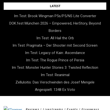
Skip
LATEST
to
Im Test: Brook Wingman P5s/P5/NS Lite Converter
content
DOK.fest München 2026 – Empowered, HerStory, Beyond
Borders
Im Test: All Hail the Orb
Im Test: Pragmata – Der Shooter mit Second Screen
Im Test: Legacy of Kain: Ascendance
Im Test: The Rogue Prince of Persia
Im Test: Monster Hunter Stories 3: Twisted Reflection
Im Test: Reanimal
Zelluloitis: Das Verschwinden des Josef Mengele
Angespielt: 1348 Ex Voto
Reviews | Livestreams | Events | Giveaways