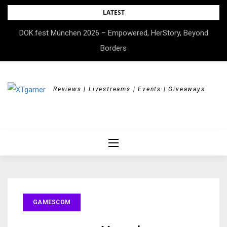
Skip
LATEST
to
DOK.fest München 2026 – Empowered, HerStory, Beyond
content
Borders
Reviews | Livestreams | Events | Giveaways
GAMESCOM