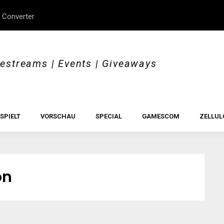
 Converter
erStory, Beyond Borders
Im Test: All Hail the Orb
vestreams | Events | Giveaways
SPIELT
VORSCHAU
SPECIAL
GAMESCOM
ZELLUL
on