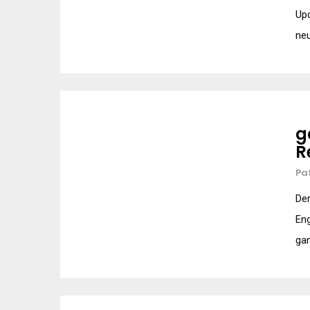
Upd
neu
g
R
Pa
Der
Eng
gam