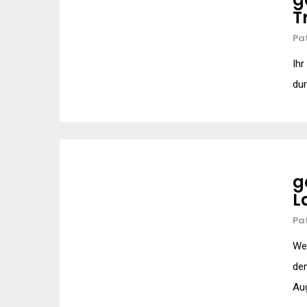
T
Pa
Ihr
dur
g
L
Pa
Wet
de
Au