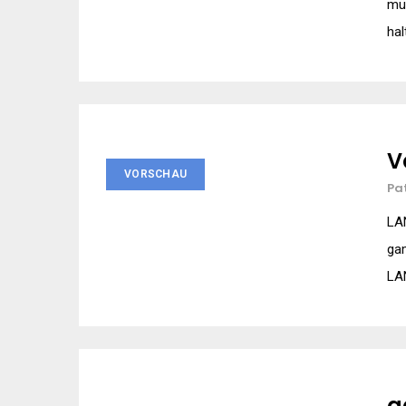
mü
hal
V
VORSCHAU
Pa
LAN
ga
LAN
g