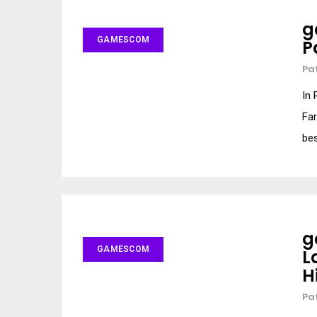
g
GAMESCOM
P
Pa
In 
Far
bes
g
GAMESCOM
L
H
Pa