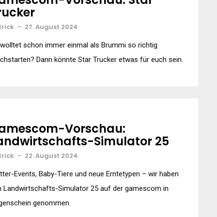
rucker
trick
-
27. August 2024
 wolltet schon immer einmal als Brummi so richtig
chstarten? Dann könnte Star Trucker etwas für euch sein.
amescom-Vorschau:
andwirtschafts-Simulator 25
trick
-
22. August 2024
ter-Events, Baby-Tiere und neue Erntetypen – wir haben
n Landwirtschafts-Simulator 25 auf der gamescom in
genschein genommen.