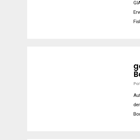
GI
Erw
Fis
g
B
Pa
Auf
der
Bo