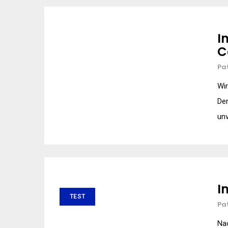
I
C
Pa
Win
Der
unv
I
TEST
Pa
Nac