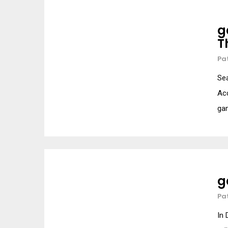
g
T
Pa
Sea
Acc
ga
g
Pa
In 