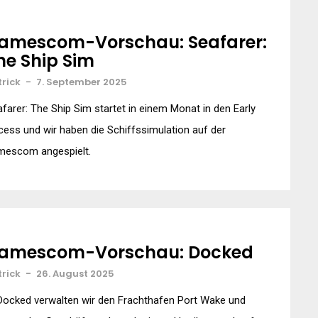
amescom-Vorschau: Seafarer:
he Ship Sim
trick
-
7. September 2025
farer: The Ship Sim startet in einem Monat in den Early
ess und wir haben die Schiffssimulation auf der
mescom angespielt.
amescom-Vorschau: Docked
trick
-
26. August 2025
Docked verwalten wir den Frachthafen Port Wake und