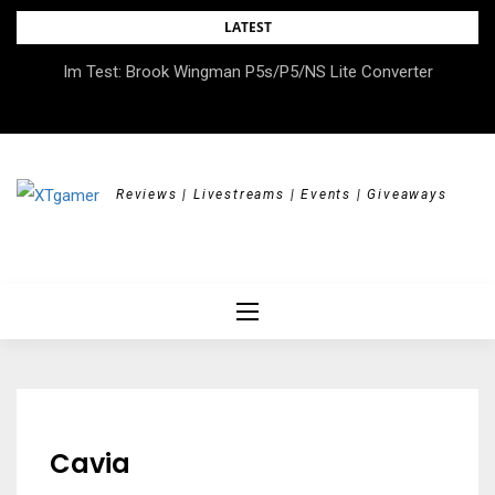
Skip
LATEST
to
DOK.fest München 2026 – Empowered, HerStory, Beyond
Im Test: Brook Wingman P5s/P5/NS Lite Converter
content
Borders
Reviews | Livestreams | Events | Giveaways
Cavia