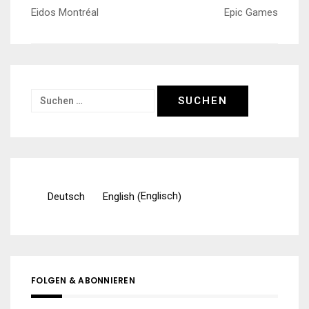
Beitragsnavigation
Eidos Montréal
Epic Games
Suchen
nach:
Englisch
Deutsch
English
(
)
FOLGEN & ABONNIEREN