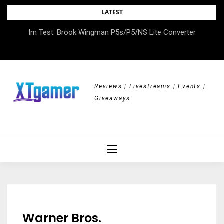
Skip
LATEST
to
DOK.fest München 2026 – Empowered, HerStory, Beyond
Im Test: Brook Wingman P5s/P5/NS Lite Converter
content
Borders
Reviews | Livestreams | Events |
Giveaways
Warner Bros.