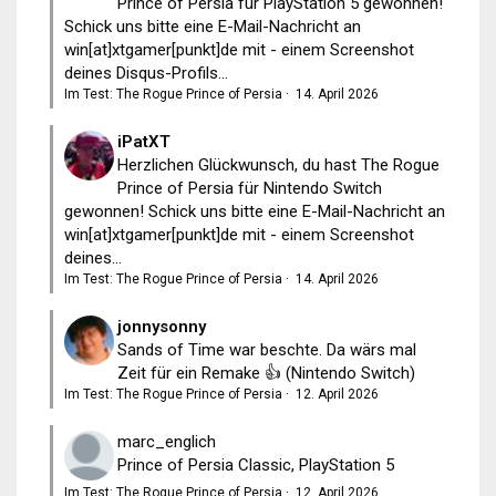
Prince of Persia für PlayStation 5 gewonnen!
Schick uns bitte eine E-Mail-Nachricht an
win[at]xtgamer[punkt]de mit - einem Screenshot
deines Disqus-Profils...
Im Test: The Rogue Prince of Persia
·
14. April 2026
iPatXT
Herzlichen Glückwunsch, du hast The Rogue
Prince of Persia für Nintendo Switch
gewonnen! Schick uns bitte eine E-Mail-Nachricht an
win[at]xtgamer[punkt]de mit - einem Screenshot
deines...
Im Test: The Rogue Prince of Persia
·
14. April 2026
jonnysonny
Sands of Time war beschte. Da wärs mal
Zeit für ein Remake 👍 (Nintendo Switch)
Im Test: The Rogue Prince of Persia
·
12. April 2026
marc_englich
Prince of Persia Classic, PlayStation 5
Im Test: The Rogue Prince of Persia
·
12. April 2026