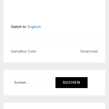
Switch to:
Englisch
Beitragsnavigation
GameBoy Color
Dreamcast
Suchen
nach: