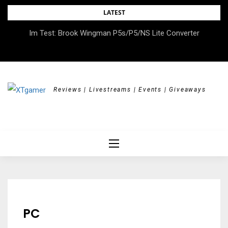
Skip
LATEST
to
DOK.fest München 2026 – Empowered, HerStory, Beyond
Im Test: Brook Wingman P5s/P5/NS Lite Converter
content
Borders
Reviews | Livestreams | Events | Giveaways
PC