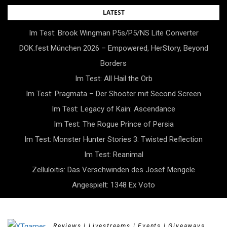
Skip
LATEST
to
Im Test: Brook Wingman P5s/P5/NS Lite Converter
content
DOK.fest München 2026 – Empowered, HerStory, Beyond
Borders
Im Test: All Hail the Orb
Im Test: Pragmata – Der Shooter mit Second Screen
Im Test: Legacy of Kain: Ascendance
Im Test: The Rogue Prince of Persia
Im Test: Monster Hunter Stories 3: Twisted Reflection
Im Test: Reanimal
Zelluloitis: Das Verschwinden des Josef Mengele
Angespielt: 1348 Ex Voto
Reviews | Livestreams | Events | Giveaways