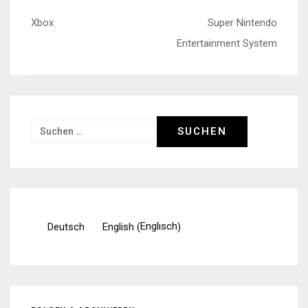
Beitragsnavigation
Xbox
Super Nintendo
Entertainment System
Suchen
nach:
Englisch
Deutsch
English
(
)